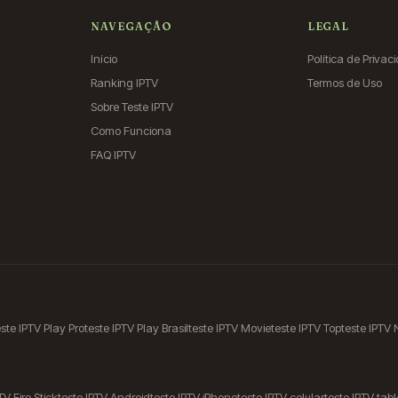
NAVEGAÇÃO
LEGAL
Início
Política de Privac
Ranking IPTV
Termos de Uso
Sobre Teste IPTV
Como Funciona
FAQ IPTV
este IPTV Play Pro
teste IPTV Play Brasil
teste IPTV Movie
teste IPTV Top
teste IPTV
TV Fire Stick
teste IPTV Android
teste IPTV iPhone
teste IPTV celular
teste IPTV tabl