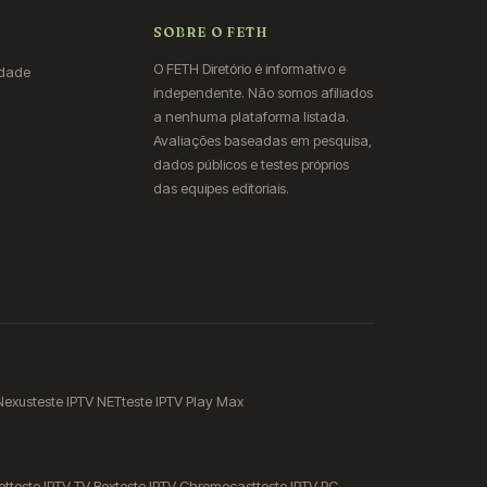
SOBRE O FETH
O FETH Diretório é informativo e
idade
independente. Não somos afiliados
a nenhuma plataforma listada.
Avaliações baseadas em pesquisa,
dados públicos e testes próprios
das equipes editoriais.
 Nexus
teste IPTV NET
teste IPTV Play Max
et
teste IPTV TV Box
teste IPTV Chromecast
teste IPTV PC