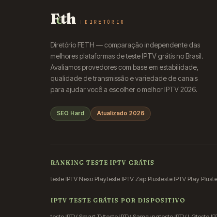
F
e
th
DIRETÓRIO
Diretório FETH — comparação independente das
melhores plataformas de teste IPTV grátis no Brasil.
Avaliamos provedores com base em estabilidade,
qualidade de transmissão e variedade de canais
para ajudar você a escolher o melhor IPTV 2026.
SEO Hard
Atualizado 2026
RANKING TESTE IPTV GRÁTIS
teste IPTV Nexo Play
teste IPTV Zap Plus
teste IPTV Play Plus
t
IPTV TESTE GRÁTIS POR DISPOSITIVO
teste IPTV Smart TV
teste IPTV Samsung
teste IPTV LG
teste IP