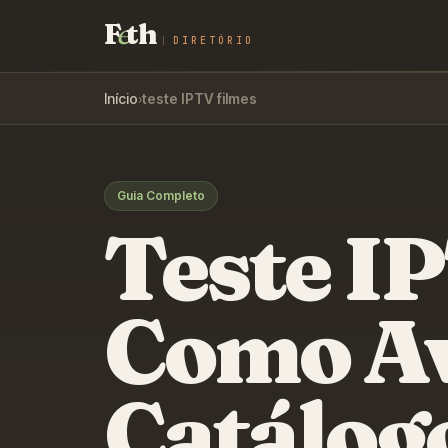
F
e
th
DIRETÓRIO
Início
›
teste IPTV filmes
Guia Completo
Teste I
Como Av
Catálog