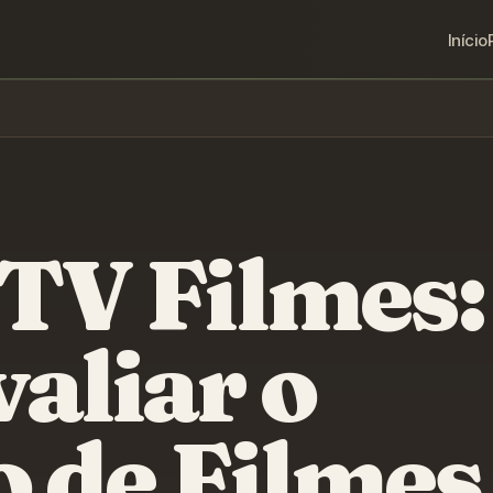
Início
PTV Filmes:
aliar o
o de Filmes