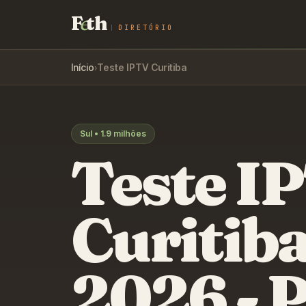
F
e
th
DIRETÓRIO
Início
›
Teste IPTV
Curitiba
Sul
•
1.9 milhões
Teste I
Curitib
2026 -