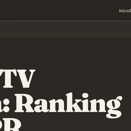
Início
PTV
a
: Ranking
PR