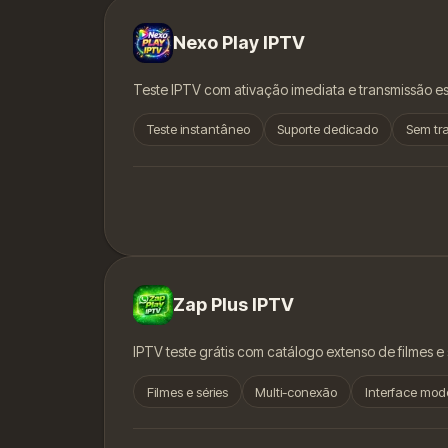
Nexo Play IPTV
Teste IPTV com ativação imediata e transmissão está
Teste instantâneo
Suporte dedicado
Sem tr
Zap Plus IPTV
IPTV teste grátis com catálogo extenso de filmes 
Filmes e séries
Multi-conexão
Interface mod